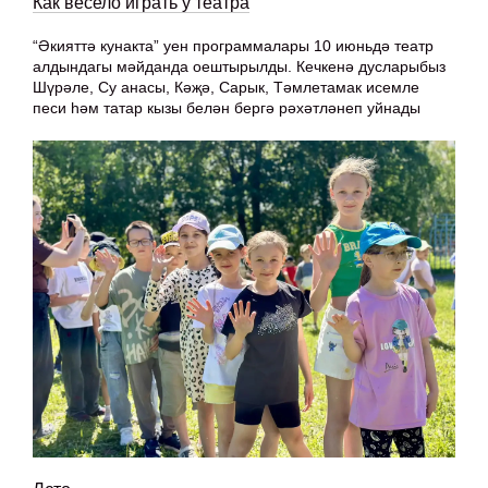
Как весело играть у театра
“Әкияттә кунакта” уен программалары 10 июньдә театр
алдындагы мәйданда оештырылды. Кечкенә дусларыбыз
Шүрәле, Су анасы, Кәҗә, Сарык, Тәмлетамак исемле
песи һәм татар кызы белән бергә рәхәтләнеп уйнады