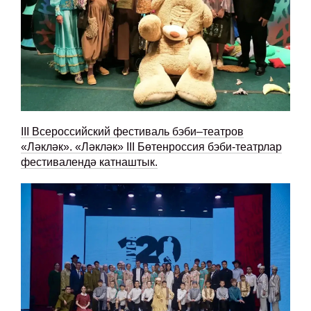
III Всероссийский фестиваль бэби–театров
«Ләкләк». «Ләкләк» III Бөтенроссия бэби-театрлар
фестивалендә катнаштык.