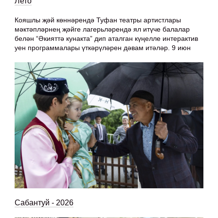
Лето
Кояшлы җәй көннәрендә Туфан театры артистлары
мәктәпләрнең җәйге лагерьләрендә ял итүче балалар
белән “Әкияттә кунакта” дип аталган күңелле интерактив
уен программалары үткәрүләрен дәвам итәләр. 9 июн
Сабантуй - 2026