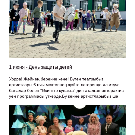
1 июня - День защиты детей
Уррра! Җәйнең беренче көне! Бүген театрыбыз
артистлары 6 нчы мәктәпнең җәйге лагерендә ял итүче
балалар белән “Әкияттә кунакта” дип аталган интерактив
уен программасы үткәрде.Бу көнне артистларыбыз шә