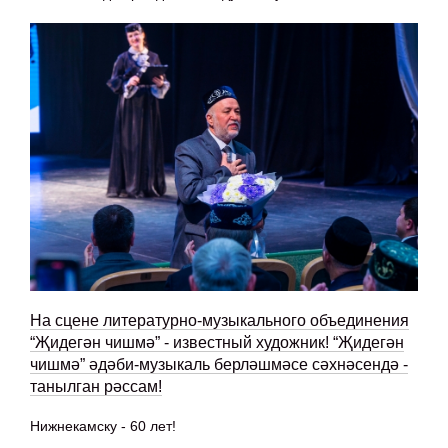
На сцене литературно-музыкального объединения
“Җидегән чишмә” - известный художник! “Җидегән
чишмә” әдәби-музыкаль берләшмәсе сәхнәсендә -
танылган рәссам!
Нижнекамску - 60 лет!