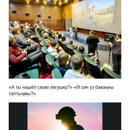
«А ты нашёл свою лягушку?» «Ә син үз бакаңны
таптыңмы?»